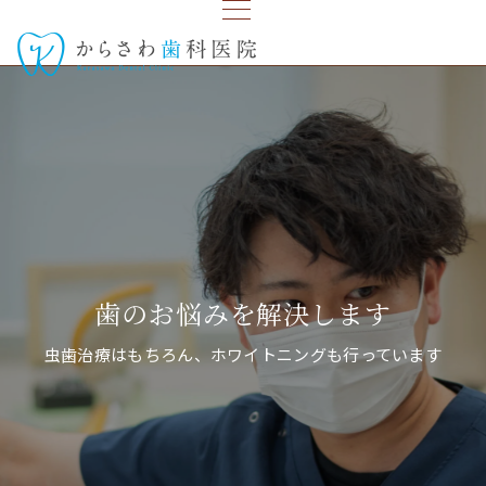
患者さまによりそう歯医者
歯のお悩みを解決します
新潟駅南口から徒歩4分
患者さまとの距離が近く、親身になって診療に向き合います
虫歯治療はもちろん、ホワイトニングも行っています
新潟駅南口とドン・キホーテのあいだにあります