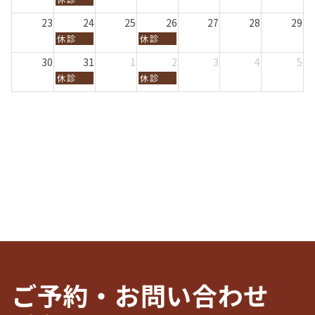
2
2
月
月
月
月
月
2
曜
2
6
6
1
1
1
1
1
0
日,
0
23
24
25
26
27
28
29
1
2
3
4
5
2
8
2
月
t
t
水
t
t
t
休診
休診
6
月
6
曜
h
h
曜
h
h
h
1
日,
2
2
日,
2
2
2
30
31
1
2
3
4
5
7
8
0
0
8
0
0
0
t
月
水
休診
休診
月
2
2
月
2
2
2
h
曜
曜
2
6
6
2
6
6
6
2
日,
日,
4
6
0
8
9
t
t
2
月
月
h
h
6
3
2
2
2
1
n
0
0
s
d
2
2
t
2
6
6
2
0
0
2
2
6
6
ご予約・お問い合わせ