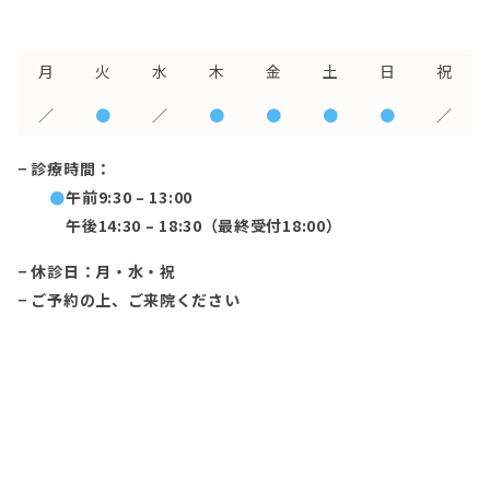
月
火
水
木
金
土
日
祝
／
●
／
●
●
●
●
／
− 診療時間：
●
午前9:30 – 13:00
午後14:30 – 18:30（最終受付18:00）
− 休診日：月・水・祝
− ご予約の上、ご来院ください