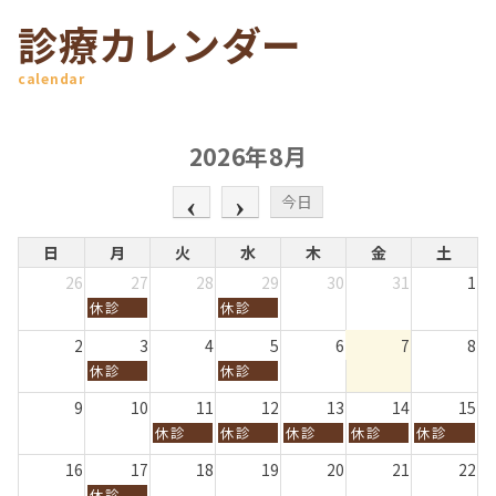
診療カレンダー
calendar
2026年8月
今日
日
月
火
水
木
金
土
26
27
28
29
30
31
1
月
水
休診
休診
曜
曜
日,
日,
2
3
4
5
6
7
8
7
7
月
水
休診
休診
月
月
曜
曜
2
2
日,
日,
9
10
11
12
13
14
15
7
9
8
8
t
t
火
水
木
金
土
休診
休診
休診
休診
休診
月
月
h
h
曜
曜
曜
曜
曜
3
5
2
2
日,
日,
日,
日,
日,
16
17
18
19
20
21
22
r
t
0
0
8
8
8
8
8
d
月
h
休診