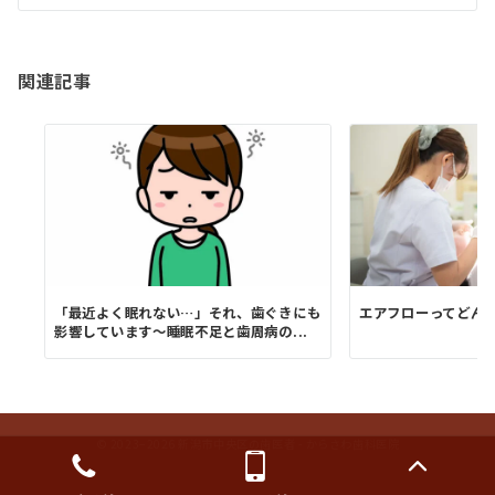
ビ
ゲ
関連記事
ー
シ
ョ
ン
「最近よく眠れない…」それ、歯ぐきにも
エアフローってどん
影響しています〜睡眠不足と歯周病の...
© 2023−2026
新潟市中央区の歯医者 - からさわ歯科医院